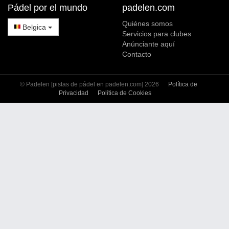
Pádel por el mundo
padelen.com
Quiénes somos
Belgica
Servicios para clubes
Anúnciante aquí
Contacto
© Padelen [pistas de pádel en padelen.com] 2026
Política de
Privacidad
Política de Cookies